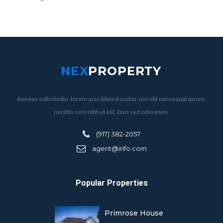
Aenean sollicitudin, lorem quis bibend auctor, nisi elit consequat ipsum,
necittis sem nibh id elit. Duis sed odio enim.
(917) 382-2057
agent@info.com
Popular Properties
Primrose House